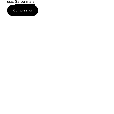
uso.
Saiba mais
Links
Compreendi
Ligações Úteis
Contactos
Siga-nos