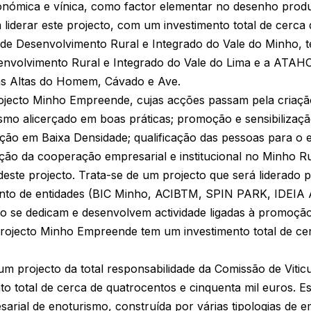
onómica e vínica, como factor elementar no desenho produt
á liderar este projecto, com um investimento total de cerca 
 Desenvolvimento Rural e Integrado do Vale do Minho, t
nvolvimento Rural e Integrado do Vale do Lima e a ATAH
as Altas do Homem, Cávado e Ave.
rojecto Minho Empreende, cujas acções passam pela criaç
smo alicerçado em boas práticas; promoção e sensibilizaç
ão em Baixa Densidade; qualificação das pessoas para o 
ção da cooperação empresarial e institucional no Minho Rur
ste projecto. Trata-se de um projecto que será liderado
nto de entidades (BIC Minho, ACIBTM, SPIN PARK, IDEI
se dedicam e desenvolvem actividade ligadas à promoção d
ojecto Minho Empreende tem um investimento total de cer
m projecto da total responsabilidade da Comissão de Vitic
o total de cerca de quatrocentos e cinquenta mil euros. Es
arial de enoturismo, construída por várias tipologias de 