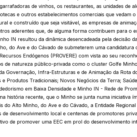
garrafadoras de vinhos, os restaurantes, as unidades de alo
notecas e outros estabelecimentos comerciais que vedam o
ral e construído que seja visitável, as empresas de animaçã
tros aderentes que, de alguma forma contribuem para o en
nho IN resultou da dinâmica desencadeada pela decisão 
inho, do Ave e do Cávado de submeterem uma candidatura
 Recursos Endógenos (PROVERE) com vista ao seu reconh
 de natureza público-privada como o cluster Golfe Minho 
 da Governação, Infra-Estruturas e de Animação da Rota d
 e Produtos Tradicionais; Novos Negócios da Terra; Saúde
ndedorismo em Baixa Densidade e Minho IN - Rede de Pro
 na história recente, que o Minho se junta numa iniciativa 
s do Alto Minho, do Ave e do Cávado, a Entidade Regional
s de desenvolvimento local e centenas de promotores priva
tivo de promover uma EEC em prol do desenvolvimento int