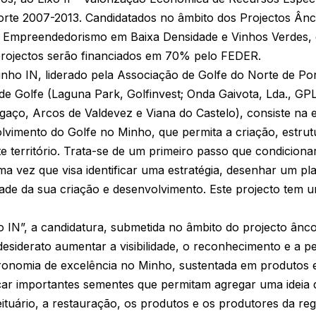
orte 2007-2013. Candidatados no âmbito dos Projectos Ân
e Empreendedorismo em Baixa Densidade e Vinhos Verdes, da
 projectos serão financiados em 70% pelo FEDER.
nho IN, liderado pela Associação de Golfe do Norte de Po
 Golfe (Laguna Park, Golfinvest; Onda Gaivota, Lda., GPL
gaço, Arcos de Valdevez e Viana do Castelo), consiste na
lvimento do Golfe no Minho, que permita a criação, estru
te território. Trata-se de um primeiro passo que condicion
ma vez que visa identificar uma estratégia, desenhar um pl
idade da sua criação e desenvolvimento. Este projecto tem u
N”, a candidatura, submetida no âmbito do projecto ânc
desiderato aumentar a visibilidade, o reconhecimento e a p
tronomia de excelência no Minho, sustentada em produtos
nçar importantes sementes que permitam agregar uma ideia
ituário, a restauração, os produtos e os produtores da reg