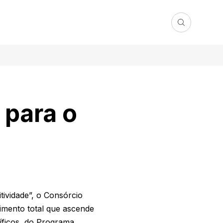
 para o
ividade”, o Consórcio
imento total que ascende
íficos, do Programa