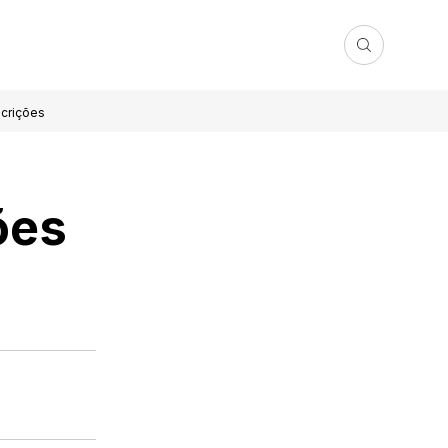
scrições
ões