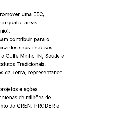
a promover uma EEC,
em quatro áreas
nio).
sam contribuir para o
ómica dos seus recursos
es o Golfe Minho IN, Saúde e
dutos Tradicionais,
os da Terra, representando
projetos e ações
ntenas de milhões de
amento do QREN, PRODER e