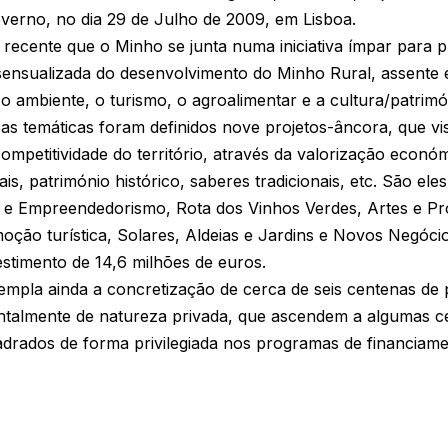
verno, no dia 29 de Julho de 2009, em Lisboa.
ia recente que o Minho se junta numa iniciativa ímpar par
sensualizada do desenvolvimento do Minho Rural, assente 
 ambiente, o turismo, o agroalimentar e a cultura/patrimó
as temáticas foram definidos nove projetos-âncora, que vi
competitividade do território, através da valorização econ
s, património histórico, saberes tradicionais, etc. São el
 e Empreendedorismo, Rota dos Vinhos Verdes, Artes e Pro
ção turística, Solares, Aldeias e Jardins e Novos Negóci
stimento de 14,6 milhões de euros.
empla ainda a concretização de cerca de seis centenas de 
almente de natureza privada, que ascendem a algumas ce
uadrados de forma privilegiada nos programas de financi